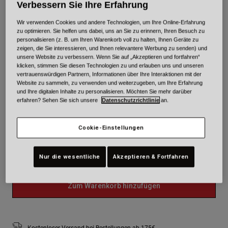
Verbessern Sie Ihre Erfahrung
Farben -
Rot/Schwarz
Wir verwenden Cookies und andere Technologien, um Ihre Online-Erfahrung
zu optimieren. Sie helfen uns dabei, uns an Sie zu erinnern, Ihren Besuch zu
personalisieren (z. B. um Ihren Warenkorb voll zu halten, Ihnen Geräte zu
zeigen, die Sie interessieren, und Ihnen relevantere Werbung zu senden) und
unsere Website zu verbessern. Wenn Sie auf „Akzeptieren und fortfahren“
ausgewählt
klicken, stimmen Sie diesen Technologien zu und erlauben uns und unseren
vertrauenswürdigen Partnern, Informationen über Ihre Interaktionen mit der
Größe
Größentabelle
Website zu sammeln, zu verwenden und weiterzugeben, um Ihre Erfahrung
und Ihre digitalen Inhalte zu personalisieren. Möchten Sie mehr darüber
erfahren? Sehen Sie sich unsere
Datenschutzrichtlinie
an.
XS
S
M
L
XL
2XL
Cookie-Einstellungen
ausgewählt
3XL
Nur die wesentliche
Akzeptieren & Fortfahren
Zum Warenkorb hinzufügen
Kostenloser Versand bei Bestellungen ab 175€