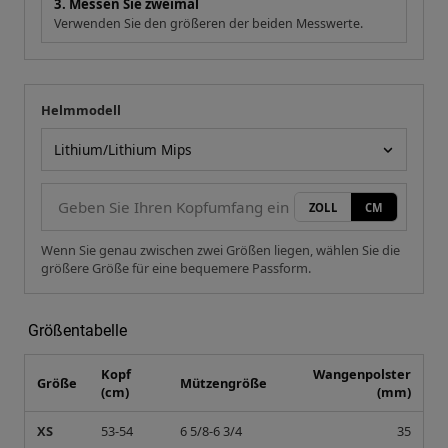
3. Messen Sie zweimal
Verwenden Sie den größeren der beiden Messwerte.
Helmmodell
Ihre Messung
Helmmodell
ZOLL
CM
Wenn Sie genau zwischen zwei Größen liegen, wählen Sie die
größere Größe für eine bequemere Passform.
Größentabelle
Kopf
Wangenpolster
Größe
Mützengröße
(cm)
(mm)
XS
53-54
6 5/8-6 3/4
35