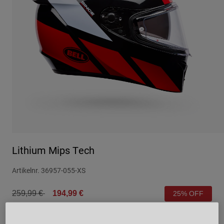
Urban
Adventure
BMX
Retro
Ersatzteile
Ersatzteile
Alle Artikel anzeigen
Alle Artikel anzeigen
Lithium Mips Tech
Artikelnr.
36957-055-XS
Price reduced from
to
259,99 €
194,99 €
25% OFF