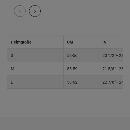
Helmgröße
CM
IN
S
52-56
20 1/2"– 22"
M
55-59
21 5/8"– 23 1/
L
58-62
22 7/8"– 24 3/