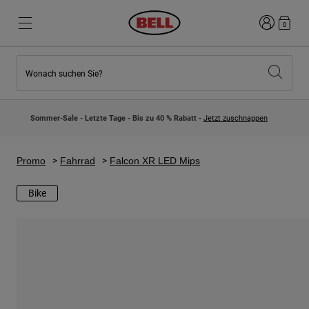
Anmelden
0
Wonach suchen Sie?
Highlights
Highlights
Neuzugänge
Neuzugänge
Sommer-Sale - Letzte Tage - Bis zu 40 % Rabatt -
Jetzt zuschnappen
Best Sellers
Best Sellers
Kollaborationen
Kinder Kollektion
Kinder Motocrosshelme
Lifestyle
Promo
Fahrrad
Falcon XR LED Mips
Lifestyle
Entdecke Bike
Entdecken Moto
Bike
Mountain Bike
Integral
Fullface
Jets
Road & Gravel
Motocross