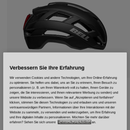
Urban
Adventure
BMX
Retro
Ersatzteile
Ersatzteile
Alle Artikel anzeigen
Alle Artikel anzeigen
Verbessern Sie Ihre Erfahrung
Wir verwenden Cookies und andere Technologien, um Ihre Online-Erfahrung
zu optimieren. Sie helfen uns dabei, uns an Sie zu erinnern, Ihren Besuch zu
Falcon XR LED Mips
personalisieren (z. B. um Ihren Warenkorb voll zu halten, Ihnen Geräte zu
zeigen, die Sie interessieren, und Ihnen relevantere Werbung zu senden) und
unsere Website zu verbessern. Wenn Sie auf „Akzeptieren und fortfahren“
Artikelnr.
34305
klicken, stimmen Sie diesen Technologien zu und erlauben uns und unseren
vertrauenswürdigen Partnern, Informationen über Ihre Interaktionen mit der
Price reduced from
to
Website zu sammeln, zu verwenden und weiterzugeben, um Ihre Erfahrung
149,95 €
104,96 €
30% OFF
und Ihre digitalen Inhalte zu personalisieren. Möchten Sie mehr darüber
erfahren? Sehen Sie sich unsere
Datenschutzrichtlinie
an.