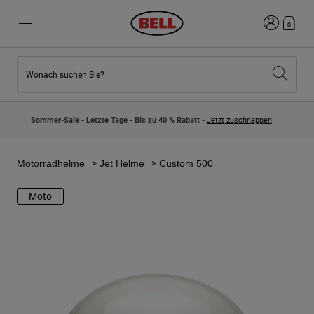
Anmelden
0
Wonach suchen Sie?
Highlights
Highlights
Neuzugänge
Neuzugänge
Sommer-Sale - Letzte Tage - Bis zu 40 % Rabatt -
Jetzt zuschnappen
Best Sellers
Best Sellers
Kollaborationen
Kinder Kollektion
Kinder Motocrosshelme
Lifestyle
Motorradhelme
Jet Helme
Custom 500
Lifestyle
Entdecke Bike
Entdecken Moto
Moto
Mountain Bike
Integral
Fullface
Jets
Road & Gravel
Motocross