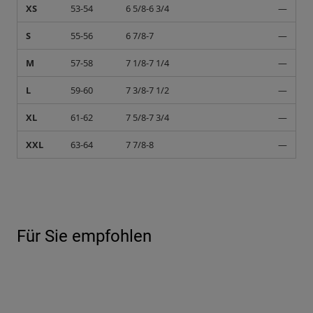
XS
53-54
6 5/8-6 3/4
—
S
55-56
6 7/8-7
—
M
57-58
7 1/8-7 1/4
—
L
59-60
7 3/8-7 1/2
—
XL
61-62
7 5/8-7 3/4
—
XXL
63-64
7 7/8-8
—
Für Sie empfohlen