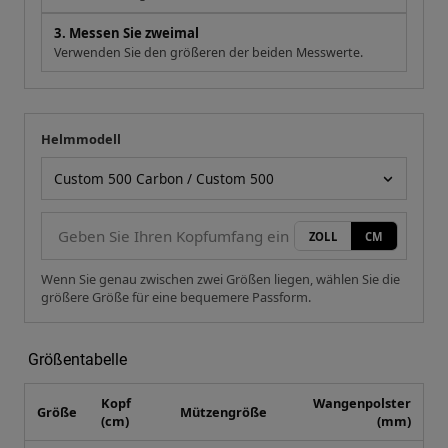
3. Messen Sie zweimal
Verwenden Sie den größeren der beiden Messwerte.
Helmmodell
Ihre Messung
Helmmodell
ZOLL
CM
Wenn Sie genau zwischen zwei Größen liegen, wählen Sie die
größere Größe für eine bequemere Passform.
Größentabelle
Kopf
Wangenpolster
Größe
Mützengröße
(cm)
(mm)