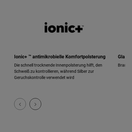
Ionic+ ™ antimikrobielle Komfortpolsterung
Glasfa
Die schnell trocknende Innenpolsterung hilft, den
Branche
Schweiß zu kontrollieren, während Silber zur
Geruchskontrolle verwendet wird