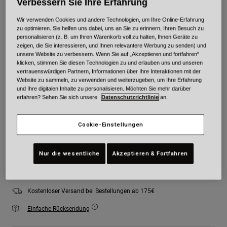
Verbessern Sie Ihre Erfahrung
Farben -
Vintage-Weiß
Wir verwenden Cookies und andere Technologien, um Ihre Online-Erfahrung
zu optimieren. Sie helfen uns dabei, uns an Sie zu erinnern, Ihren Besuch zu
personalisieren (z. B. um Ihren Warenkorb voll zu halten, Ihnen Geräte zu
zeigen, die Sie interessieren, und Ihnen relevantere Werbung zu senden) und
unsere Website zu verbessern. Wenn Sie auf „Akzeptieren und fortfahren“
ausgewählt
klicken, stimmen Sie diesen Technologien zu und erlauben uns und unseren
vertrauenswürdigen Partnern, Informationen über Ihre Interaktionen mit der
Größe
Größentabelle
Website zu sammeln, zu verwenden und weiterzugeben, um Ihre Erfahrung
und Ihre digitalen Inhalte zu personalisieren. Möchten Sie mehr darüber
erfahren? Sehen Sie sich unsere
Datenschutzrichtlinie
an.
XS
S
M
L
XL
2XL
Cookie-Einstellungen
Zum Warenkorb hinzufügen
Nur die wesentliche
Akzeptieren & Fortfahren
Kostenloser Versand bei Bestellungen ab 175€
Einfache Rücksendung