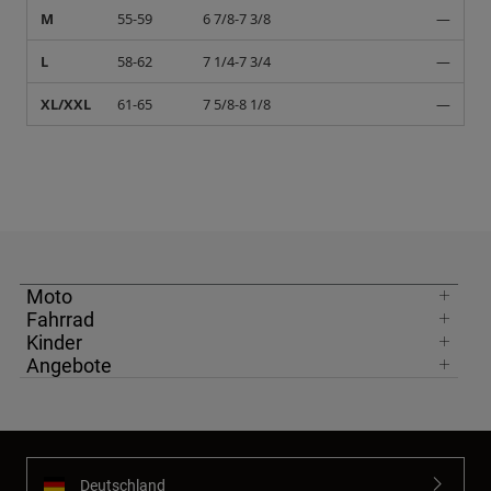
M
55-59
6 7/8-7 3/8
—
L
58-62
7 1/4-7 3/4
—
XL/XXL
61-65
7 5/8-8 1/8
—
Moto
Fahrrad
Kinder
Angebote
Deutschland