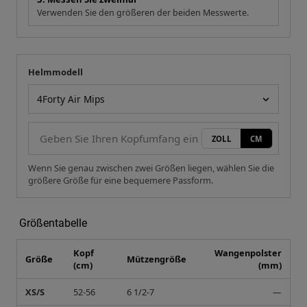
Verwenden Sie den größeren der beiden Messwerte.
Helmmodell
Ihre Messung
Helmmodell
ZOLL
CM
Wenn Sie genau zwischen zwei Größen liegen, wählen Sie die
größere Größe für eine bequemere Passform.
Größentabelle
Kopf
Wangenpolster
Größe
Mützengröße
(cm)
(mm)
XS/S
52-56
6 1/2-7
—