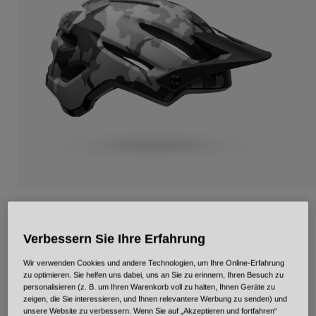
Urban
Adventure
BMX
Retro
Ersatzteile
Ersatzteile
Alle Artikel anzeigen
Alle Artikel anzeigen
4Forty Mips
Verbessern Sie Ihre Erfahrung
Artikelnr.
35355
Wir verwenden Cookies und andere Technologien, um Ihre Online-Erfahrung
Price reduced from
to
119,95 €
83,96 €
30% OFF
zu optimieren. Sie helfen uns dabei, uns an Sie zu erinnern, Ihren Besuch zu
personalisieren (z. B. um Ihren Warenkorb voll zu halten, Ihnen Geräte zu
zeigen, die Sie interessieren, und Ihnen relevantere Werbung zu senden) und
unsere Website zu verbessern. Wenn Sie auf „Akzeptieren und fortfahren“