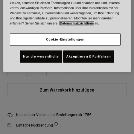
klicken, stimmen Sie diesen Technologien zu und erlauben uns und unseren
Farben -
Schwarz Camouflage
vertrauenswürdigen Partnern, Informationen über Ihre Interaktionen mit der
Website zu sammeln, zu verwenden und weiterzugeben, um Ihre Erfahrung
und Ihre digitalen Inhalte zu personalisieren. Möchten Sie mehr darüber
erfahren? Sehen Sie sich unsere
Datenschutzrichtlinie
an.
ausgewählt
Cookie-Einstellungen
Größe
Größentabelle
Nur die wesentliche
Akzeptieren & Fortfahren
S
M
L
Zum Warenkorb hinzufügen
Kostenloser Versand bei Bestellungen ab 175€
Einfache Rücksendung